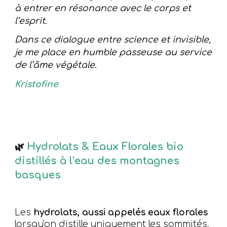
à entrer en résonance avec le corps et
l’esprit.
Dans ce dialogue entre science et invisible,
je me place en humble passeuse au service
de l’âme végétale.
Kristofine
Hydrolats & Eaux Florales
b
io
🌿
di
stillés à l’
e
au des
m
ontagnes
b
asques
Les
hydrolats, aussi appelés eaux florales
lorsqu'on distille uniquement les sommités,