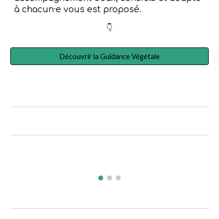
à chacun·e
vous est proposé.
👇
Découvrir la Guidance Végétale