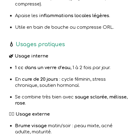
compresse).
Apaise les
inflammations locales légères
.
Utile en bain de bouche ou compresse ORL.
💧
Usages pratiques
🌿 Usage interne
1 cc dans un verre d’eau
, 1 à 2 fois par jour.
En
cure de 20 jours
: cycle féminin, stress
chronique, soutien hormonal.
Se combine très bien avec
sauge sclarée
,
mélisse
,
rose
.
💆‍♀️ Usage externe
Brume visage
matin/soir : peau mixte, acné
adulte, maturité.