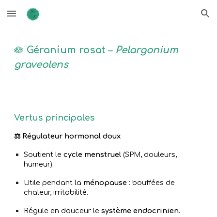
Skip to main content
Skip to navigation
🪷
Géranium rosat –
Pelargonium
graveolens
Vertus principales
⚖️ Régulateur hormonal doux
Soutient le
cycle menstruel
(SPM, douleurs,
humeur).
Utile pendant la
ménopause
: bouffées de
chaleur, irritabilité.
Régule en douceur le
système endocrinien
.