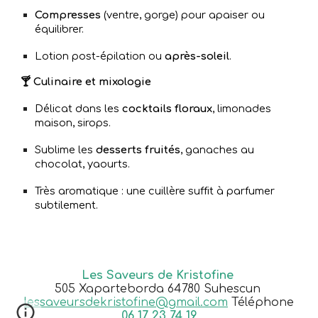
Compresses
(ventre, gorge) pour apaiser ou
équilibrer.
Lotion post-épilation ou
après-soleil
.
🍸 Culinaire et mixologie
Délicat dans les
cocktails floraux
, limonades
maison, sirops.
Sublime les
desserts fruités
, ganaches au
chocolat, yaourts.
Très aromatique : une cuillère suffit à parfumer
subtilement.
Les Saveurs de Kristofine
505 Xaparteborda 64780 Suhescun
lessaveursdekristofine@gmail.com
Téléphone
06 17 23 74 19